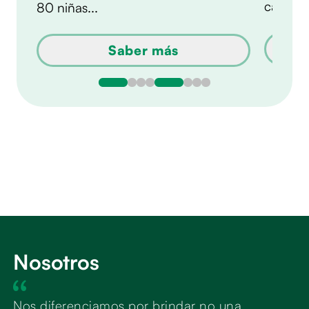
cada mi
80 niñas...
Saber más
Nosotros
Nos diferenciamos por brindar no una