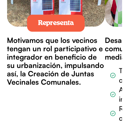
Representa
Motivamos que los vecinos
Desarr
tengan un rol participativo e
comuni
integrador en beneficio de
median
su urbanización, impulsando
Tal
así, la Creación de Juntas
con
Vecinales Comunales.
Act
in
Re
con