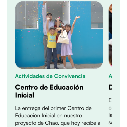
Actividades de Convivencia
Activi
Centro de Educación
Día d
Inicial
El Día 
celebra
La entrega del primer Centro de
la impor
Educación Inicial en nuestro
socieda
proyecto de Chao, que hoy recibe a