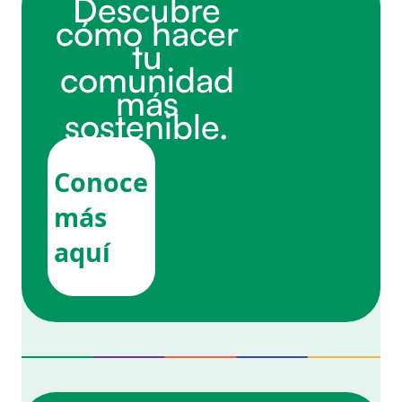
Descubre
cómo hacer
tu
comunidad
más
sostenible.
Conoce
más
aquí