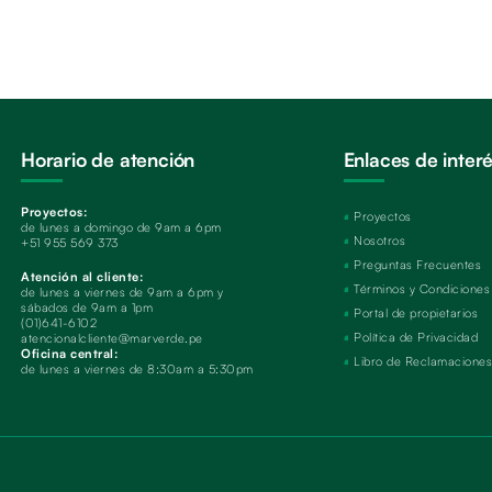
Horario de atención
Enlaces de inter
Proyectos:
Proyectos
de lunes a domingo de 9am a 6pm
Nosotros
+51 955 569 373
Preguntas Frecuentes
Atención al cliente:
Términos y Condiciones
de lunes a viernes de 9am a 6pm y
sábados de 9am a 1pm
Portal de propietarios
(01)641-6102
Política de Privacidad
atencionalcliente@marverde.pe
Oficina central:
Libro de Reclamacione
de lunes a viernes de 8:30am a 5:30pm