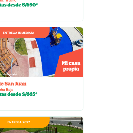
tas desde S/650*
ENTREGA INMEDIATA
 referenciales
le San Juan
cha Baja
tas desde S/665*
ENTREGA 2027