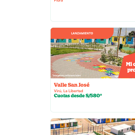
LANZAMIENTO
*Imagenes referenciales
Valle San José
Virú, La Libertad
Cuotas desde S/580*