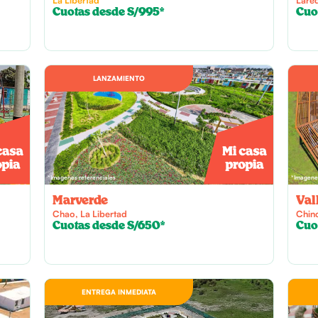
Cuotas desde S/995*
Cuo
LANZAMIENTO
*Imagenes referenciales
*Imagenes
Marverde
Val
Chao, La Libertad
Chin
Cuotas desde S/650*
Cuo
ENTREGA INMEDIATA