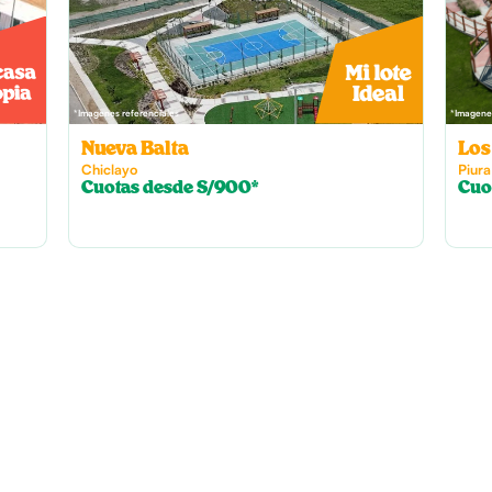
*Imagenes referenciales
*Imagenes
Nueva Balta
Los
Chiclayo
Piura
Cuotas desde S/900*
Cuo