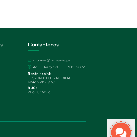
és
Contáctenos
informes@marverde.pe
Av. El Derby 250, Of. 302, Surco
Razón social:
DESARROLLO INMOBILIARIO
MARVERDE S.A.C
RUC:
20600256361
s