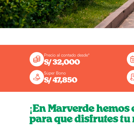
Precio al contado desde*
S/ 32,000
Súper Bono
S/ 47,850
¡En Marverde hemos 
para que disfrutes tu