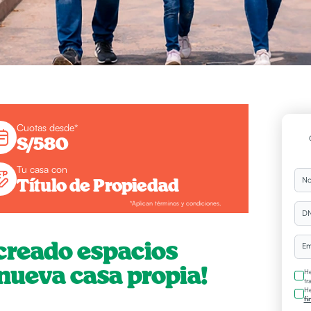
Cuotas desde*
S/580
Tu casa con
No
Título de Propiedad
*Aplican términos y condiciones.
DN
creado espacios
Em
 nueva casa propia!
He
tr
He
fi