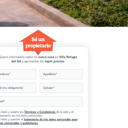
Sé un
propietario
Quiero información sobre mi
nueva casa
en
Villa Refugio
del Sol
y aprovechar los
súper precios.
mbres*
Apellidos*
I (no obligatorio)
Celular*
ail*
 leído y acepto los
Términos y Condiciones
de la web y el
atamiento de mis datos personales.
 leído y autorizo el
tratamiento de mis datos personales para
nes comerciales y publicitarios