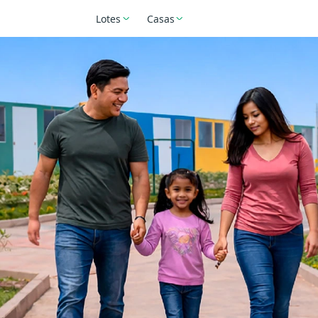
Lotes
Casas
Nueva Balta
Alameda
Ejidos
Villa Refugio
Mar
Capullana
del Sol
Chiclayo
Piura
Cha
Piura
Chiclayo
Pucallpa
Marverde
Valle San José
Villa Pucalpa
Chao
Viru