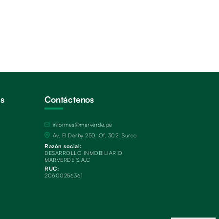
és
Contáctenos
informes@marverde.pe
Av. El Derby 250, Of. 302, Surco
Razón social:
DESARROLLO INMOBILIARIO
MARVERDE S.A.C
RUC:
20600256361
s