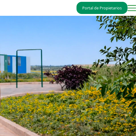
Portal de Propietarios
verde
Valle San Juan
o
Chincha Baja
Nuevo Valle
Sol
Laredo