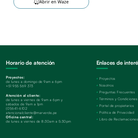
Abrir en Waze
Horario de atención
Enlaces de inter
Proyectos:
Proyectos
de lunes a domingo de 9am a 6pm
Nosotros
+51 955 569 373
Preguntas Frecuentes
Atención al cliente:
Términos y Condiciones
de lunes a viernes de 9am a 6pm y
sábados de 9am a 1pm
Portal de propietarios
(01)641-6102
Política de Privacidad
atencionalcliente@marverde.pe
Oficina central:
Libro de Reclamacione
de lunes a viernes de 8:30am a 5:30pm