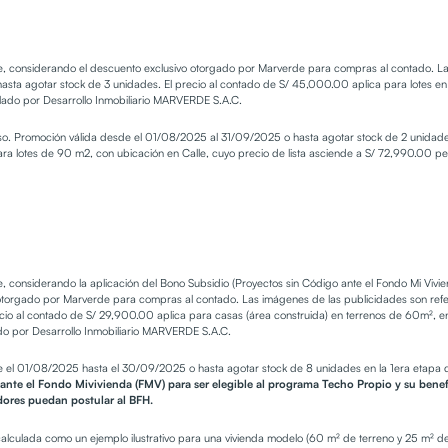
te, considerando el descuento exclusivo otorgado por Marverde para compras al contado. Las
ta agotar stock de 3 unidades. El precio al contado de S/ 45,000.00 aplica para lotes en u
llado por Desarrollo Inmobiliario MARVERDE S.A.C.
aviso. Promoción válida desde el 01/08/2025 al 31/09/2025 o hasta agotar stock de 2 uni
ara lotes de 90 m2, con ubicación en Calle, cuyo precio de lista asciende a S/ 72,990.00 per
te, considerando la aplicación del Bono Subsidio (Proyectos sin Código ante el Fondo Mi Viv
torgado por Marverde para compras al contado. Las imágenes de las publicidades son refere
o al contado de S/ 29,900.00 aplica para casas (área construida) en terrenos de 60m², en 
ado por Desarrollo Inmobiliario MARVERDE S.A.C.
 el 01/08/2025 hasta el 30/09/2025 o hasta agotar stock de 8 unidades en la 1era etapa de
ante el Fondo Mivivienda (FMV) para ser elegible al programa Techo Propio y su benefi
dores puedan postular al BFH.
calculada como un ejemplo ilustrativo para una vivienda modelo (60 m² de terreno y 25 m² de