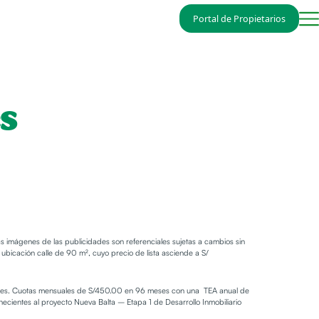
Portal de Propietarios
verde
Valle San Juan
o
Chincha Baja
Nuevo Valle
s
Sol
Laredo
 imágenes de las publicidades son referenciales sujetas a cambios sin
bicación calle de 90 m², cuyo precio de lista asciende a S/
dades. Cuotas mensuales de S/450.00 en 96 meses con una TEA anual de
necientes al proyecto Nueva Balta – Etapa 1 de Desarrollo Inmobiliario