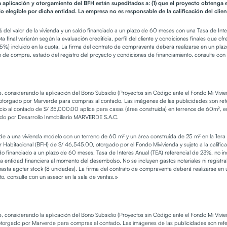
a aplicación y otorgamiento del BFH están supeditados a: (1) que el proyecto obtenga e
 elegible por dicha entidad. La empresa no es responsable de la calificación del clien
5% del valor de la vivienda y un saldo financiado a un plazo de 60 meses con una Tasa de Int
ta final variarán según la evaluación crediticia, perfil del cliente y condiciones finales que 
005%) incluido en la cuota. La firma del contrato de compraventa deberá realizarse en un plaz
 de compra, estado del registro del proyecto y condiciones de financiamiento, consulte co
te, considerando la aplicación del Bono Subsidio (Proyectos sin Código ante el Fondo Mi Viv
torgado por Marverde para compras al contado. Las imágenes de las publicidades son refere
o al contado de S/ 35,000.00 aplica para casas (área construida) en terrenos de 60m², en u
lado por Desarrollo Inmobiliario MARVERDE S.A.C.
 a una vivienda modelo con un terreno de 60 m² y un área construida de 25 m² en la 1era et
r Habitacional (BFH) de S/ 46,545.00, otorgado por el Fondo Mivivienda y sujeto a la calific
aldo financiado a un plazo de 60 meses. Tasa de Interés Anual (TEA) referencial de 23%, no in
 de la entidad financiera al momento del desembolso. No se incluyen gastos notariales ni regist
ta agotar stock (8 unidades). La firma del contrato de compraventa deberá realizarse en u
o, consulte con un asesor en la sala de ventas.»
te, considerando la aplicación del Bono Subsidio (Proyectos sin Código ante el Fondo Mi Viv
torgado por Marverde para compras al contado. Las imágenes de las publicidades son refere