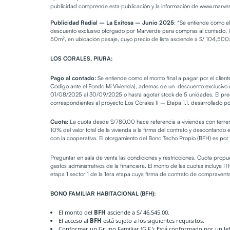
publicidad comprende esta publicación y la información de
www.marve
Publicidad Radial – La Exitosa – Junio 2025
: *Se entiende como el
descuento exclusivo otorgado por Marverde para compras al contado. P
50m², en ubicación pasaje, cuyo precio de lista asciende a S/ 104,500.
LOS CORALES, PIURA:
Pago al contado:
Se entiende como el monto final a pagar por el clien
Código ante el Fondo Mi Vivienda), además de un descuento exclusivo o
01/08/2025 al 30/09/2025 o hasta agotar stock de 5 unidades. El preci
correspondientes al proyecto Los Corales II – Etapa 1.1, desarrollado 
Cuota:
La cuota desde S/780.00 hace referencia a viviendas con terreno
10% del valor total de la vivienda a la firma del contrato y descontando
con la cooperativa. El otorgamiento del Bono Techo Propio (BFH) es por 
Preguntar en sala de venta las condiciones y restricciones. Cuota propues
gastos administrativos de la financiera. El monto de las cuotas incluye
etapa 1 sector 1 de la 1era etapa cuya firma de contrato de compravent
BONO FAMILIAR HABITACIONAL (BFH):
El monto del
BFH
asciende a S/ 46,545.00.
El acceso al
BFH
está sujeto a los siguientes requisitos:
Conformar un Grupo Familiar (G.F.): Está conformado por un Jef