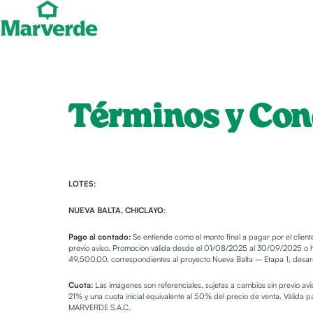
Términos y Con
LOTES:
NUEVA BALTA, CHICLAYO
:
Pago al contado:
Se entiende como el monto final a pagar por el clien
previo aviso. Promoción válida desde el 01/08/2025 al 30/09/2025 o has
49,500.00, correspondientes al proyecto Nueva Balta – Etapa 1, desar
Cuota:
Las imágenes son referenciales, sujetas a cambios sin previo 
21% y una cuota inicial equivalente al 50% del precio de venta. Válida 
MARVERDE S.A.C.