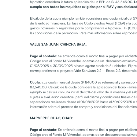
hipotético considera la futura aplicación de un BFH de S/ 46,545.00.
L
cumpla con todos los requisitos exigidos por el FMV y sea declarado
El cálculo de la cuota ejemplo también considera una cuota inicial del 
de la entidad financiera. La Tasa de Costo Efectivo Anual (TCEA) y la cuo
gastos notariales ni registrales por la compraventa e hipoteca. ITF (0.
las condiciones de la promoción. Para más información sobre el proceso
VALLE SAN JUAN, CHINCHA BAJA:
Pago al contado:
Se entiende como el monto final a pagar por el clien
Código ante el Fondo Mi Vivienda), además de un descuento exclusivo o
01/08/2025 al 30/09/2025 o hasta agotar stock de 5 unidades. El preci
correspondientes al proyecto Valle San Juan 2.2 – Etapa 2.2, desarrol
Cuota:
«La cuota mensual desde S/ 840.00 es referencial y corresponde
83,545.00. Cálculo de la cuota considera la aplicación del Bono Familia
ejemplo se calcula con una inicial del 5% del valor de la vivienda y el s
sujetas a evaluación crediticia, perfil del cliente y condiciones finales
separaciones realizadas desde el 01/08/2025 hasta el 30/09/2025 o has
información sobre el proceso de compra y condiciones del financiamient
MARVERDE CHAO, CHAO:
Pago al contado:
Se entiende como el monto final a pagar por el clien
Código ante el Fondo Mi Vivienda), además de un descuento exclusivo o