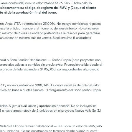
área construida) con un valor total de S/ 76,545 . Dicho cálculo
xitosamente su código de registro del FMV, y (2) que el cliente
te ni de la aprobación final del bono.
erés Anual (TEA) referencial de 23.00%. No incluye comisiones ni gastos
ofrezca la entidad financiera al momento del desembolso. No se incluyen
o máximo de 3 días calendario posteriores a la reserva para garantizar
n un asesor en nuestra sala de ventas. Stock máximo 5 unidades»
ienda) o Bono Familiar Habitacional – Techo Propio (para proyectos con
nciales sujetas a cambios sin previo aviso. Promoción válida desde el
 precio de lista asciende a S/ 95,000, correspondientes al proyecto
 y un valor unitario de S/88,045. La cuota inicial es de 5% del valor
de 23% en base a cuotas simples. El otorgamiento del Bono Techo Propio
rédito. Sujeto a evaluación y aprobación bancaria. No se incluyen los
 o hasta agotar stock de 5 unidades en el proyecto Nuevo Valle Sol 3.1
Valle Sol. El bono familiar habitacional – BFH, con un valor de s/46,545
tock 5 unidades. Casas construidas en terrenos desde 50m2. Nuestra