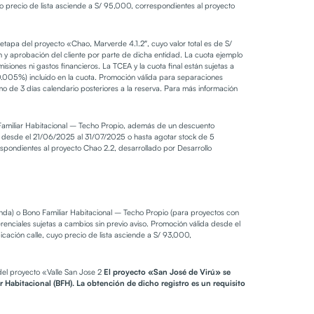
 precio de lista asciende a S/ 95,000, correspondientes al proyecto
tapa del proyecto «Chao, Marverde 4.1.2″, cuyo valor total es de S/
ón y aprobación del cliente por parte de dicha entidad. La cuota ejemplo
isiones ni gastos financieros. La TCEA y la cuota final están sujetas a
F (0.005%) incluido en la cuota. Promoción válida para separaciones
 de 3 días calendario posteriores a la reserva. Para más información
no Familiar Habitacional – Techo Propio, además de un descuento
a desde el 21/06/2025 al 31/07/2025 o hasta agotar stock de 5
spondientes al proyecto Chao 2.2, desarrollado por Desarrollo
ienda) o Bono Familiar Habitacional – Techo Propio (para proyectos con
nciales sujetas a cambios sin previo aviso. Promoción válida desde el
ación calle, cuyo precio de lista asciende a S/ 93,000,
del proyecto «Valle San Jose 2
El proyecto «San José de Virú» se
 Habitacional (BFH). La obtención de dicho registro es un requisito