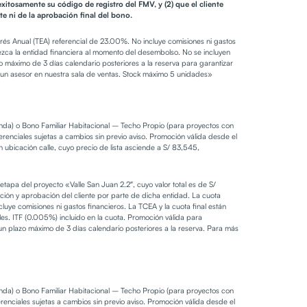
xitosamente su código de registro del FMV, y (2) que el cliente
te ni de la aprobación final del bono.
erés Anual (TEA) referencial de 23.00%. No incluye comisiones ni gastos
ofrezca la entidad financiera al momento del desembolso. No se incluyen
o máximo de 3 días calendario posteriores a la reserva para garantizar
n un asesor en nuestra sala de ventas. Stock máximo 5 unidades»
ienda) o Bono Familiar Habitacional – Techo Propio (para proyectos con
nciales sujetas a cambios sin previo aviso. Promoción válida desde el
bicación calle, cuyo precio de lista asciende a S/ 83,545,
apa del proyecto «Valle San Juan 2.2″, cuyo valor total es de S/
ación y aprobación del cliente por parte de dicha entidad. La cuota
cluye comisiones ni gastos financieros. La TCEA y la cuota final están
rales. ITF (0.005%) incluido en la cuota. Promoción válida para
n plazo máximo de 3 días calendario posteriores a la reserva. Para más
ienda) o Bono Familiar Habitacional – Techo Propio (para proyectos con
nciales sujetas a cambios sin previo aviso. Promoción válida desde el