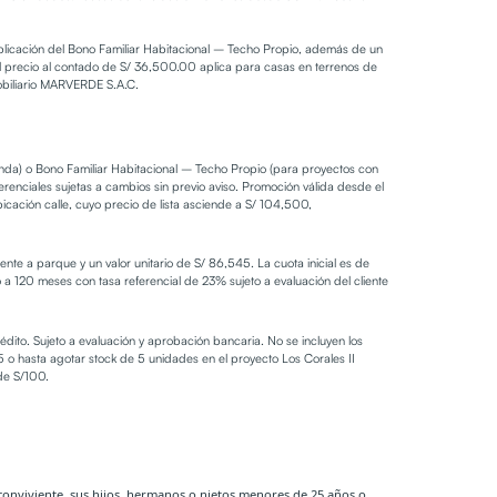
 aplicación del Bono Familiar Habitacional – Techo Propio, además de un
 precio al contado de S/ 36,500.00 aplica para casas en terrenos de
mobiliario MARVERDE S.A.C.
ienda) o Bono Familiar Habitacional – Techo Propio (para proyectos con
nciales sujetas a cambios sin previo aviso. Promoción válida desde el
ación calle, cuyo precio de lista asciende a S/ 104,500,
te a parque y un valor unitario de S/ 86,545. La cuota inicial es de
o a 120 meses con tasa referencial de 23% sujeto a evaluación del cliente
rédito. Sujeto a evaluación y aprobación bancaria. No se incluyen los
 o hasta agotar stock de 5 unidades en el proyecto Los Corales II
de S/100.
conviviente, sus hijos, hermanos o nietos menores de 25 años o