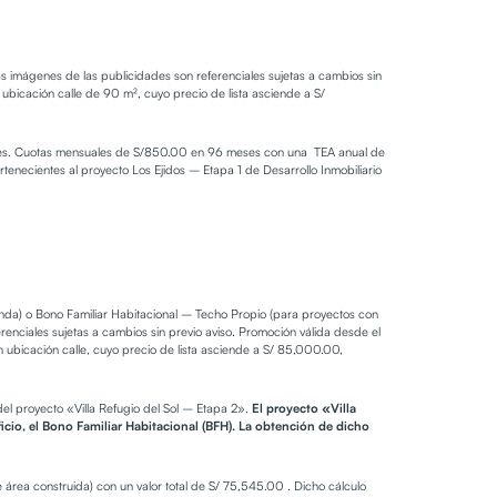
 imágenes de las publicidades son referenciales sujetas a cambios sin
bicación calle de 90 m², cuyo precio de lista asciende a S/
dades. Cuotas mensuales de S/850.00 en 96 meses con una TEA anual de
tenecientes al proyecto Los Ejidos – Etapa 1 de Desarrollo Inmobiliario
ienda) o Bono Familiar Habitacional – Techo Propio (para proyectos con
nciales sujetas a cambios sin previo aviso. Promoción válida desde el
ubicación calle, cuyo precio de lista asciende a S/ 85,000.00,
l proyecto «Villa Refugio del Sol – Etapa 2».
El proyecto «Villa
cio, el Bono Familiar Habitacional (BFH). La obtención de dicho
 área construida) con un valor total de S/ 75,545.00 . Dicho cálculo