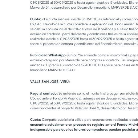
01/08/2025 al 30/09/2025 o hasta agotar stock de 5 unidades. El preci
Marverde 5.1, desarrollado por Desarrollo Inmobiliario MARVERDE S.A.
Cuota:
«La cuota mensual desde S/ 860.00 es referencial y corresponde
82,545. Cálculo de la cuota considera la aplicación del Bono Familiar H
se calcula con una inicial del 5% del valor de la vivienda y el saldo fin
evaluación crediticia, perfil del cliente y condiciones finales de la ent
realizadas desde el 01/08/2025 hasta el 30/09/2025 o hasta agotar sto
sobre el proceso de compra y condiciones del financiamiento, consulte 
Publicidad WhatsApp Junio
: *Se entiende como el monto final a paga
exclusivo otorgado por Marverde para compras al contado. Las imágenes
unidades. El precio al contado de S/ 40,000.00 aplica para casas en te
Inmobiliario MARVERDE S.A.C.
VALLE SAN JOSÉ, VIRÚ:
Pago al contado:
Se entiende como el monto final a pagar por el clien
Código ante el Fondo Mi Vivienda), además de un descuento exclusivo o
01/08/2025 al 30/09/2025 o hasta agotar stock de 5 unidades. El preci
correspondientes al proyecto Valle San José 2, desarrollado por Desar
Cuota:
Campaña publicitaria válida para separaciones realizadas desd
encuentra actualmente en proceso de registro ante el Fondo Mivivie
indispensable para que los futuros compradores puedan postular a