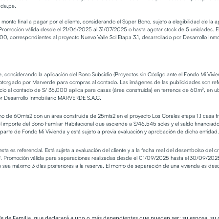
rde.pe
.
 monto final a pagar por el cliente, considerando el Súper Bono, sujeto a elegibilidad de la
romoción válida desde el 21/06/2025 al 31/07/2025 o hasta agotar stock de 5 unidades. El
00, correspondientes al proyecto Nuevo Valle Sol Etapa 3.1, desarrollado por Desarrollo In
te, considerando la aplicación del Bono Subsidio (Proyectos sin Código ante el Fondo Mi Viv
torgado por Marverde para compras al contado. Las imágenes de las publicidades son refere
o al contado de S/ 36,000 aplica para casas (área construida) en terrenos de 60m², en ubic
por Desarrollo Inmobiliario MARVERDE S.A.C.
 de 60mts2 con un área construida de 25mts2 en el proyecto Los Corales etapa 1.1 casa fren
 el importe del Bono Familiar Habitacional que asciende a S/46,545 soles y el saldo financiad
parte de Fondo Mi Vivienda y está sujeto a previa evaluación y aprobación de dicha entidad.
ta es referencial. Está sujeta a evaluación del cliente y a la fecha real del desembolso del c
 ITF. Promoción válida para separaciones realizadas desde el 01/09/2025 hasta el 30/09/2025
a sea máximo 3 días posteriores a la reserva. El monto de separación de una vivienda es des
e de Familia, que declarará a uno o más dependientes que pueden ser: su esposa, su 