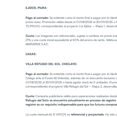
EJIDOS, PIURA
:
Pago al contado:
Se entiende como el monto final a pagar por el clien
previo aviso. Promoción válida desde el 01/08/2025 al 30/09/2025 o has
72,990.00, correspondientes al proyecto Los Ejidos – Etapa 1, desarro
Cuota:
Las imágenes son referenciales, sujetas a cambios sin previo 
21% y una cuota inicial equivalente al 50% del precio de venta. Válida p
MARVERDE S.A.C.
CASAS:
VILLA REFUGIO DEL SOL, CHICLAYO:
Pago al contado:
Se entiende como el monto final a pagar por el clien
Código ante el Fondo Mi Vivienda), además de un descuento exclusivo o
01/08/2025 al 30/09/2025 o hasta agotar stock de 5 unidades. El preci
correspondientes al proyecto Villa Refugio del Sol – Etapa 2, desarroll
Cuota:
Campaña publicitaria válida para separaciones realizadas desde
Refugio del Sol» se encuentra actualmente en proceso de registro 
registro es un requisito indispensable para que los futuros compra
La cuota mensual de S/ 690.00 es
referencial y proyectada
. Ha sido 