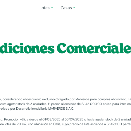
Lotes
Casas
Nueva Balta
Alameda
Ejidos
Villa Refugio
Mar
Capullana
del Sol
Chiclayo
Piura
Cha
Piura
Chiclayo
Pucallpa
Marverde
Valle San José
Villa Pucalpa
diciones Comerciale
Chao
Viru
te, considerando el descuento exclusivo otorgado por Marverde para compras al contado. Las
ta agotar stock de 3 unidades. El precio al contado de S/ 45,000.00 aplica para lotes en u
rollado por Desarrollo Inmobiliario MARVERDE S.A.C.
aviso. Promoción válida desde el 01/08/2025 al 30/09/2025 o hasta agotar stock de 2 uni
para lotes de 90 m2, con ubicación en Calle, cuyo precio de lista asciende a S/ 49,500 perte