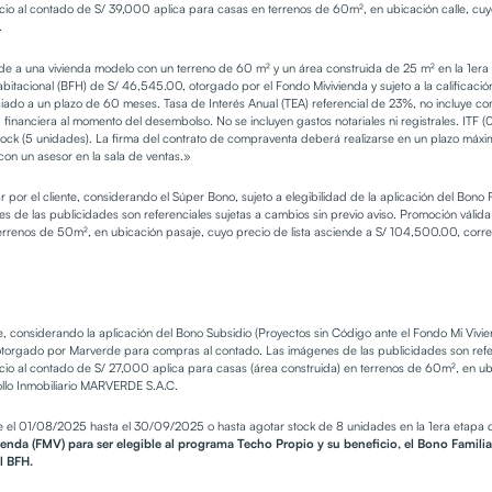
o al contado de S/ 39,000 aplica para casas en terrenos de 60m², en ubicación calle, cuyo
C.
 a una vivienda modelo con un terreno de 60 m² y un área construida de 25 m² en la 1era e
abitacional (BFH) de S/ 46,545.00, otorgado por el Fondo Mivivienda y sujeto a la calificaci
anciado a un plazo de 60 meses. Tasa de Interés Anual (TEA) referencial de 23%, no incluye com
idad financiera al momento del desembolso. No se incluyen gastos notariales ni registrales. IT
ck (5 unidades). La firma del contrato de compraventa deberá realizarse en un plazo máximo
con un asesor en la sala de ventas.»
r por el cliente, considerando el Súper Bono, sujeto a elegibilidad de la aplicación del Bo
 de las publicidades son referenciales sujetas a cambios sin previo aviso. Promoción válid
rrenos de 50m², en ubicación pasaje, cuyo precio de lista asciende a S/ 104,500.00, corre
te, considerando la aplicación del Bono Subsidio (Proyectos sin Código ante el Fondo Mi Viv
torgado por Marverde para compras al contado. Las imágenes de las publicidades son refere
o al contado de S/ 27,000 aplica para casas (área construida) en terrenos de 60m², en ubic
rollo Inmobiliario MARVERDE S.A.C.
e el 01/08/2025 hasta el 30/09/2025 o hasta agotar stock de 8 unidades en la 1era etapa 
nda (FMV) para ser elegible al programa Techo Propio y su beneficio, el Bono Familiar
l BFH.