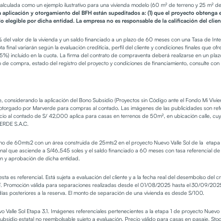
calculada como un ejemplo ilustrativo para una vivienda modelo (60 m² de terreno y 25 m² de 
a aplicación y otorgamiento del BFH están supeditados a: (1) que el proyecto obtenga e
 elegible por dicha entidad. La empresa no es responsable de la calificación del clien
5% del valor de la vivienda y un saldo financiado a un plazo de 60 meses con una Tasa de Int
ta final variarán según la evaluación crediticia, perfil del cliente y condiciones finales que 
005%) incluido en la cuota. La firma del contrato de compraventa deberá realizarse en un plaz
 de compra, estado del registro del proyecto y condiciones de financiamiento, consulte co
te, considerando la aplicación del Bono Subsidio (Proyectos sin Código ante el Fondo Mi Viv
torgado por Marverde para compras al contado. Las imágenes de las publicidades son refere
o al contado de S/ 42,000 aplica para casas en terrenos de 50m², en ubicación calle, cuyo
RVERDE S.A.C.
 de 60mts2 con un área construida de 25mts2 en el proyecto Nuevo Valle Sol de la etapa 3.1
cional que asciende a S/46,545 soles y el saldo financiado a 60 meses con tasa referencial 
ón y aprobación de dicha entidad.
ta es referencial. Está sujeta a evaluación del cliente y a la fecha real del desembolso del c
 ITF. Promoción válida para separaciones realizadas desde el 01/08/2025 hasta el 30/09/2025
as posteriores a la reserva. El monto de separación de una vivienda es desde S/100.
vo Valle Sol Etapa 3.1. Imágenes referenciales pertenecientes a la etapa 1 de proyecto Nuevo 
ubsidio estatal no reembolsable sujeto a evaluación. Precio válido para casas en pasaje. S