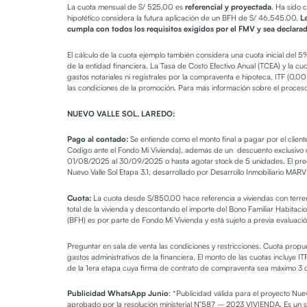
La cuota mensual de S/ 525.00 es
referencial y proyectada
. Ha sido 
hipotético considera la futura aplicación de un BFH de S/ 46,545.00.
L
cumpla con todos los requisitos exigidos por el FMV y sea declarado
El cálculo de la cuota ejemplo también considera una cuota inicial del 
de la entidad financiera. La Tasa de Costo Efectivo Anual (TCEA) y la cuo
gastos notariales ni registrales por la compraventa e hipoteca. ITF (0.
las condiciones de la promoción. Para más información sobre el proceso
NUEVO VALLE SOL, LAREDO:
Pago al contado:
Se entiende como el monto final a pagar por el clien
Código ante el Fondo Mi Vivienda), además de un descuento exclusivo o
01/08/2025 al 30/09/2025 o hasta agotar stock de 5 unidades. El preci
Nuevo Valle Sol Etapa 3.1, desarrollado por Desarrollo Inmobiliario MA
Cuota:
La cuota desde S/850.00 hace referencia a viviendas con terreno
total de la vivienda y descontando el importe del Bono Familiar Habita
(BFH) es por parte de Fondo Mi Vivienda y está sujeto a previa evaluaci
Preguntar en sala de venta las condiciones y restricciones. Cuota propues
gastos administrativos de la financiera. El monto de las cuotas incluye
de la 1era etapa cuya firma de contrato de compraventa sea máximo 3 dí
Publicidad WhatsApp Junio
: *Publicidad válida para el proyecto Nue
aprobado por la resolución ministerial N°587 – 2023 VIVIENDA. Es un s