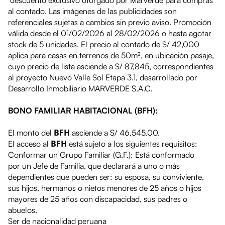
descuento exclusivo otorgado por Marverde para compras
al contado. Las imágenes de las publicidades son
referenciales sujetas a cambios sin previo aviso. Promoción
válida desde el
01/02/2026 al 28/02/2026
o hasta agotar
stock de
5 unidades
. El precio al contado de
S/ 42,000
aplica para casas en terrenos de 50m², en
ubicación pasaje
,
cuyo precio de lista asciende a
S/ 87,845,
correspondientes
al proyecto
Nuevo Valle Sol Etapa 3.1
, desarrollado por
Desarrollo Inmobiliario MARVERDE S.A.C.
BONO FAMILIAR HABITACIONAL (BFH):
BFH
El monto del
asciende a S/ 46,545.00.
BFH
El acceso al
está sujeto a los siguientes requisitos:
Conformar un Grupo Familiar (G.F.): Está conformado
por un Jefe de Familia, que declarará a uno o más
dependientes que pueden ser: su esposa, su conviviente,
sus hijos, hermanos o nietos menores de 25 años o hijos
mayores de 25 años con discapacidad, sus padres o
abuelos.
Ser de nacionalidad peruana