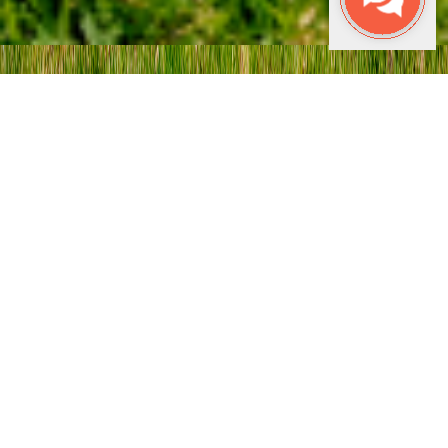
Testimonios
Conoce requisitos y como participar para grandes
ahorros. Te acompañamos durante todo el
proceso.